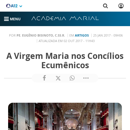
MENU
POR
PE. EUGÊNIO BISINOTO, C.SS.R.
EM
ARTIGOS
25 JAN 2017 - 09H06
ATUALIZADA EM 02 OUT 2017 - 11H43
A Virgem Maria nos Concílios
Ecumênicos