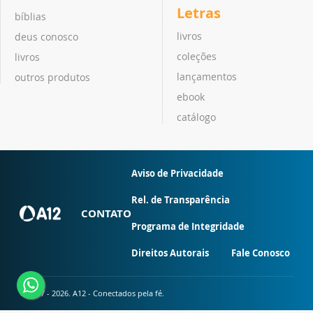
Letras
bíblias
livros
deus conosco
coleções
livros
lançamentos
outros produtos
ebook
catálogo
Aviso de Privacidade
Rel. de Transparência
CONTATO
Programa de Integridade
Direitos Autorais
Fale Conosco
© 2007 - 2026. A12 - Conectados pela fé.