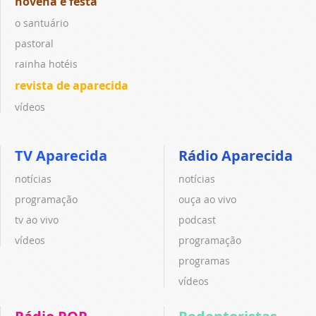
novena e festa
o santuário
pastoral
rainha hotéis
revista de aparecida
vídeos
TV Aparecida
Rádio Aparecida
notícias
notícias
programação
ouça ao vivo
tv ao vivo
podcast
vídeos
programação
programas
vídeos