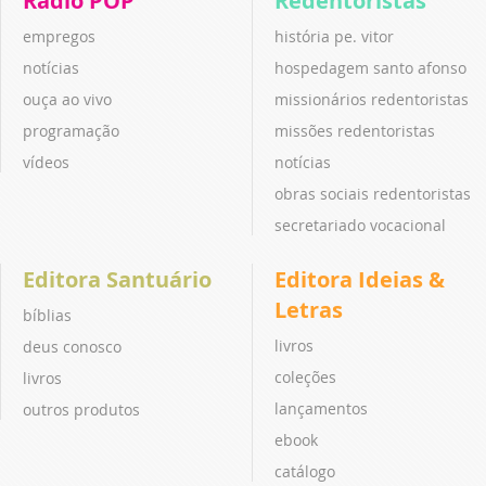
Rádio POP
Redentoristas
empregos
história pe. vitor
notícias
hospedagem santo afonso
ouça ao vivo
missionários redentoristas
programação
missões redentoristas
vídeos
notícias
obras sociais redentoristas
secretariado vocacional
Editora Santuário
Editora Ideias &
Letras
bíblias
livros
deus conosco
coleções
livros
lançamentos
outros produtos
ebook
catálogo