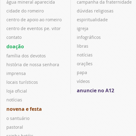
água mineral aparecida
campanha da fraternidade
cidade do romeiro
dúvidas religiosas
centro de apoio ao romeiro
espiritualidade
centro de eventos pe. vitor
igreja
contato
infográficos
doação
libras
notícias
família dos devotos
orações
história de nossa senhora
papa
imprensa
vídeos
locais turísticos
anuncie no A12
loja oficial
notícias
novena e festa
o santuário
pastoral
rainha hotéis