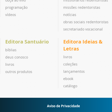
ouça ao vivo
missionários redentoristas
programação
missões redentoristas
vídeos
notícias
obras sociais redentoristas
secretariado vocacional
Editora Santuário
Editora Ideias &
Letras
bíblias
livros
deus conosco
coleções
livros
lançamentos
outros produtos
ebook
catálogo
Aviso de Privacidade