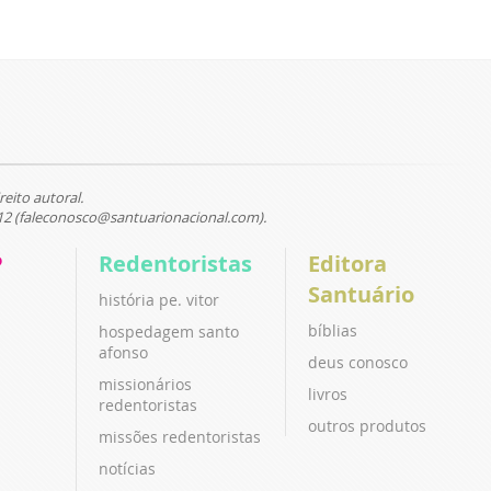
reito autoral.
12 (faleconosco@santuarionacional.com).
P
Redentoristas
Editora
Santuário
história pe. vitor
bíblias
hospedagem santo
afonso
deus conosco
missionários
livros
redentoristas
outros produtos
missões redentoristas
notícias