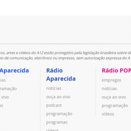
tos, artes e vídeos do A12 estão protegidos pela legislação brasileira sobre di
 de comunicação, eletrônico ou impresso, sem autorização expressa do A
 Aparecida
Rádio
Rádio PO
Aparecida
cias
empregos
notícias
ramação
notícias
ouça ao vivo
 vivo
ouça ao vivo
podcast
os
programação
programação
vídeos
programas
vídeos