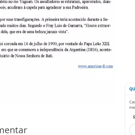
QU
Cad
me
omentar