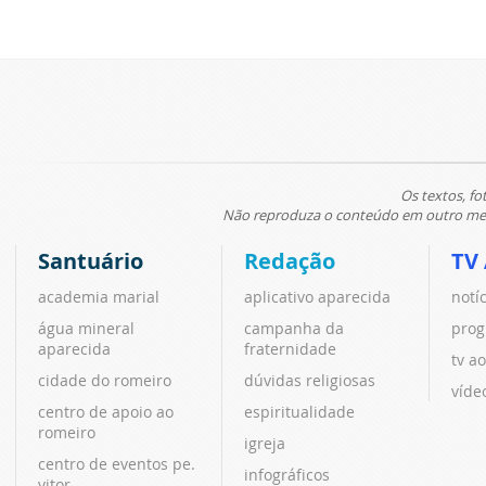
Os textos, fo
Não reproduza o conteúdo em outro meio
Santuário
Redação
TV
academia marial
aplicativo aparecida
notí
água mineral
campanha da
prog
aparecida
fraternidade
tv ao
cidade do romeiro
dúvidas religiosas
víde
centro de apoio ao
espiritualidade
romeiro
igreja
centro de eventos pe.
infográficos
vitor