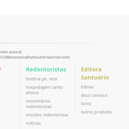
reito autoral.
12 (faleconosco@santuarionacional.com).
P
Redentoristas
Editora
Santuário
história pe. vitor
bíblias
hospedagem santo
afonso
deus conosco
missionários
livros
redentoristas
outros produtos
missões redentoristas
notícias