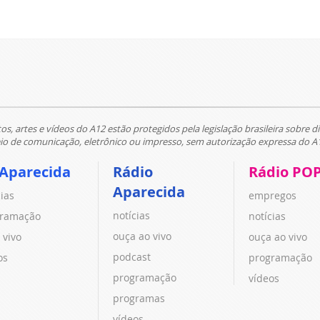
tos, artes e vídeos do A12 estão protegidos pela legislação brasileira sobre di
 de comunicação, eletrônico ou impresso, sem autorização expressa do A
 Aparecida
Rádio
Rádio PO
Aparecida
cias
empregos
notícias
ramação
notícias
ouça ao vivo
 vivo
ouça ao vivo
podcast
os
programação
programação
vídeos
programas
vídeos