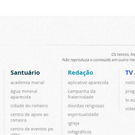
Os textos, fo
Não reproduza o conteúdo em outro meio
Santuário
Redação
TV
academia marial
aplicativo aparecida
notí
água mineral
campanha da
prog
aparecida
fraternidade
tv ao
cidade do romeiro
dúvidas religiosas
víde
centro de apoio ao
espiritualidade
romeiro
igreja
centro de eventos pe.
infográficos
vitor