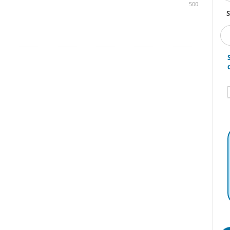
500
S