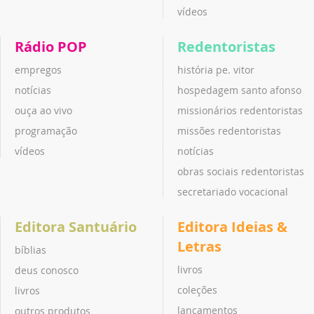
vídeos
Rádio POP
Redentoristas
empregos
história pe. vitor
notícias
hospedagem santo afonso
ouça ao vivo
missionários redentoristas
programação
missões redentoristas
vídeos
notícias
obras sociais redentoristas
secretariado vocacional
Editora Santuário
Editora Ideias &
Letras
bíblias
livros
deus conosco
coleções
livros
lançamentos
outros produtos