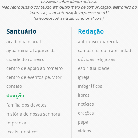
brasileira sobre direito autoral.
Não reproduza o conteúdo em outro meio de comunicação, eletrônico ou
impresso, sem autorização expressa do A12
(faleconosco@santuarionacional.com).
Santuário
Redação
academia marial
aplicativo aparecida
água mineral aparecida
campanha da fraternidade
cidade do romeiro
dúvidas religiosas
centro de apoio ao romeiro
espiritualidade
centro de eventos pe. vitor
igreja
contato
infográficos
doação
libras
notícias
família dos devotos
orações
história de nossa senhora
papa
imprensa
vídeos
locais turísticos