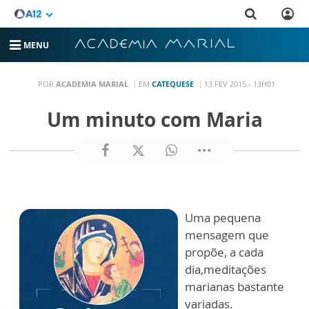
MENU
POR
ACADEMIA MARIAL
EM
CATEQUESE
13 FEV 2015 - 13H01
Um minuto com Maria
Uma pequena
mensagem que
propõe, a cada
dia,meditações
marianas bastante
variadas.