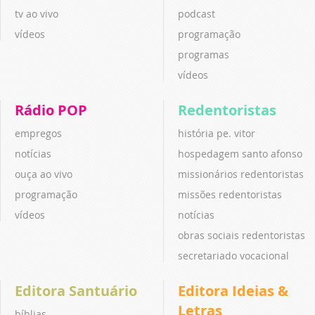
tv ao vivo
podcast
vídeos
programação
programas
vídeos
Rádio POP
Redentoristas
empregos
história pe. vitor
notícias
hospedagem santo afonso
ouça ao vivo
missionários redentoristas
programação
missões redentoristas
vídeos
notícias
obras sociais redentoristas
secretariado vocacional
Editora Santuário
Editora Ideias &
Letras
bíblias