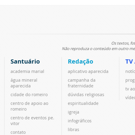
Os textos, fo
Não reproduza o conteúdo em outro meio
Santuário
Redação
TV
academia marial
aplicativo aparecida
notí
água mineral
campanha da
prog
aparecida
fraternidade
tv ao
cidade do romeiro
dúvidas religiosas
víde
centro de apoio ao
espiritualidade
romeiro
igreja
centro de eventos pe.
infográficos
vitor
libras
contato