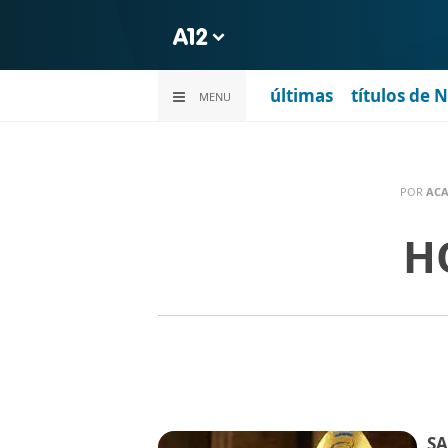
últimas
títulos de 
MENU
POR
ACA
H
S