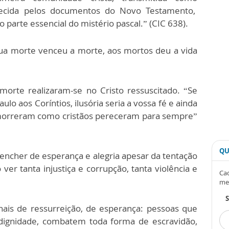
elecida pelos documentos do Novo Testamento,
parte essencial do mistério pascal.” (CIC 638).
sua morte venceu a morte, aos mortos deu a vida
morte realizaram-se no Cristo ressuscitado. “Se
ulo aos Coríntios, ilusória seria a vossa fé e ainda
 morreram como cristãos pereceram para sempre”
QU
 encher de esperança e alegria apesar da tentação
r tanta injustiça e corrupção, tanta violência e
Cad
me
nais de ressurreição, de esperança: pessoas que
dignidade, combatem toda forma de escravidão,