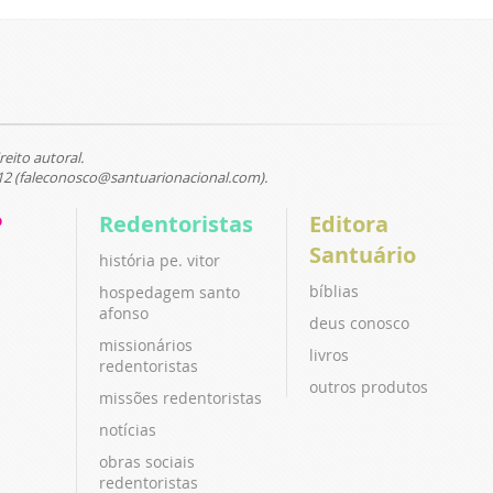
reito autoral.
12 (faleconosco@santuarionacional.com).
P
Redentoristas
Editora
Santuário
história pe. vitor
bíblias
hospedagem santo
afonso
deus conosco
missionários
livros
redentoristas
outros produtos
missões redentoristas
notícias
obras sociais
redentoristas