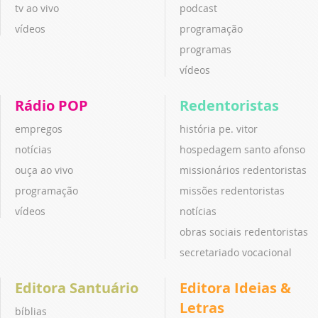
tv ao vivo
podcast
vídeos
programação
programas
vídeos
Rádio POP
Redentoristas
empregos
história pe. vitor
notícias
hospedagem santo afonso
ouça ao vivo
missionários redentoristas
programação
missões redentoristas
vídeos
notícias
obras sociais redentoristas
secretariado vocacional
Editora Santuário
Editora Ideias &
Letras
bíblias