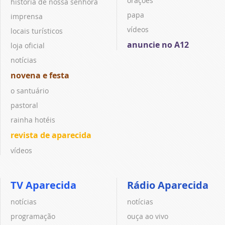
orações
história de nossa senhora
papa
imprensa
vídeos
locais turísticos
anuncie no A12
loja oficial
notícias
novena e festa
o santuário
pastoral
rainha hotéis
revista de aparecida
vídeos
TV Aparecida
Rádio Aparecida
notícias
notícias
programação
ouça ao vivo