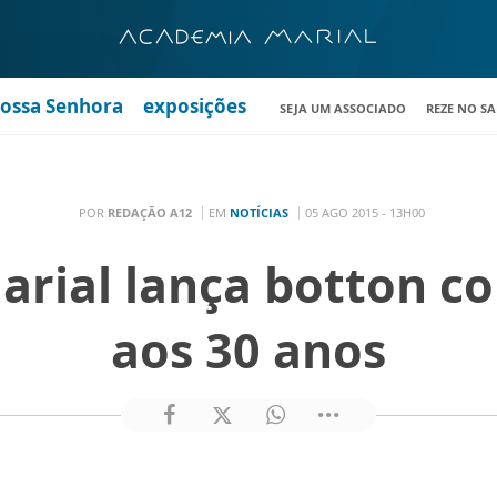
Nossa Senhora
exposições
SEJA UM ASSOCIADO
REZE NO S
POR
REDAÇÃO A12
EM
NOTÍCIAS
05 AGO 2015 - 13H00
rial lança botton 
aos 30 anos