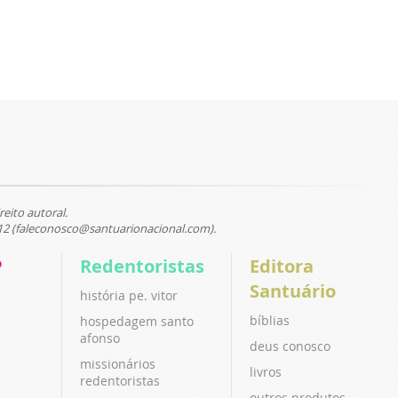
reito autoral.
12 (faleconosco@santuarionacional.com).
P
Redentoristas
Editora
Santuário
história pe. vitor
bíblias
hospedagem santo
afonso
deus conosco
missionários
livros
redentoristas
outros produtos