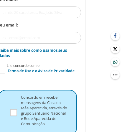
eu email:
Saiba mais sobre como usamos seus
dados
Li e concordo com o
Termo de Uso
e o
Aviso de Privacidade
Concordo em receber
mensagens da Casa da
Mãe Aparecida, através do
grupo Santuário Nacional
e Rede Aparecida de
Comunicação