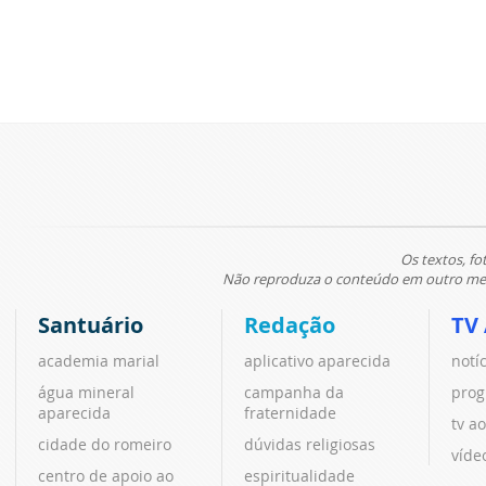
Os textos, fo
Não reproduza o conteúdo em outro meio
Santuário
Redação
TV
academia marial
aplicativo aparecida
notí
água mineral
campanha da
prog
aparecida
fraternidade
tv ao
cidade do romeiro
dúvidas religiosas
víde
centro de apoio ao
espiritualidade