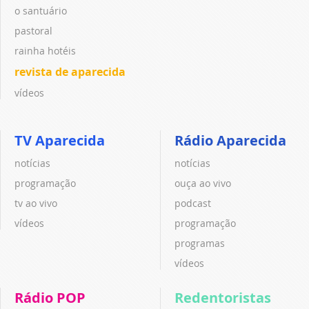
o santuário
pastoral
rainha hotéis
revista de aparecida
vídeos
TV Aparecida
Rádio Aparecida
notícias
notícias
programação
ouça ao vivo
tv ao vivo
podcast
vídeos
programação
programas
vídeos
Rádio POP
Redentoristas