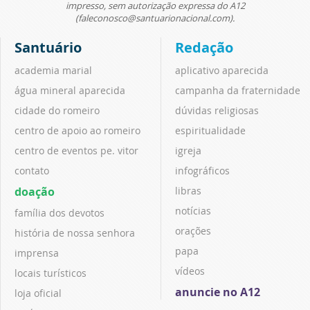
impresso, sem autorização expressa do A12
(faleconosco@santuarionacional.com).
Santuário
Redação
academia marial
aplicativo aparecida
água mineral aparecida
campanha da fraternidade
cidade do romeiro
dúvidas religiosas
centro de apoio ao romeiro
espiritualidade
centro de eventos pe. vitor
igreja
contato
infográficos
doação
libras
notícias
família dos devotos
orações
história de nossa senhora
papa
imprensa
vídeos
locais turísticos
anuncie no A12
loja oficial