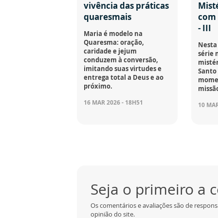
vivência das práticas
Mist
quaresmais
com 
- III
Maria é modelo na
Quaresma: oração,
Nesta 
caridade e jejum
série 
conduzem à conversão,
mistér
imitando suas virtudes e
Santo
entrega total a Deus e ao
moment
próximo.
missão
16 MAR 2026 - 18H51
10 MAR
Seja o primeiro a
Os comentários e avaliações são de respons
opinião do site.