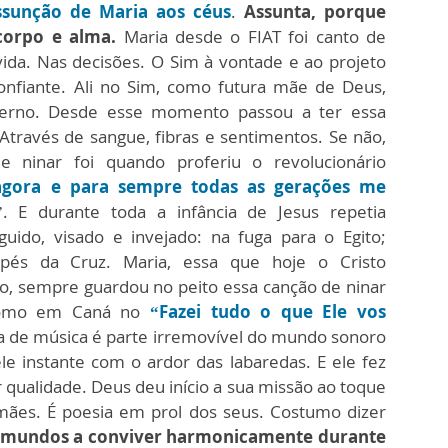
sunção de Maria aos céus
.
Assunta, porque
 corpo e alma.
Maria desde o FIAT foi canto de
vida. Nas decisões. O Sim à vontade e ao projeto
confiante. Ali no Sim, como futura mãe de Deus,
terno. Desde esse momento passou a ter essa
 Através de sangue, fibras e sentimentos. Se não,
 ninar foi quando proferiu o revolucionário
agora e para sempre todas as gerações me
”.
E durante toda a infância de Jesus repetia
ido, visado e invejado: na fuga para o Egito;
pés da Cruz. Maria, essa que hoje o Cristo
, sempre guardou no peito essa canção de ninar
 Como em Caná no
“Fazei tudo o que Ele vos
ha de música é parte irremovível do mundo sonoro
le instante com o ardor das labaredas. E ele fez
 qualidade. Deus deu início a sua missão ao toque
mães. É poesia em prol dos seus. Costumo dizer
 mundos a conviver harmonicamente durante