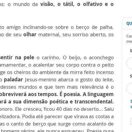
os: o mundo da
visão, o tátil, o olfativo e o
QU
 amigo inclinando-se sobre o berço de palha.
lho de seu
olhar
maternal, seu sorriso aberto, os
Cad
me
sentir na pele
o carinho. O beijo, o aconchego
mamentar, o acalentar seu corpo contra o peito
e os cheiros do ambiente da mirra feito incenso
S
No
paladar
Jesus-menino abarca o gosto do leite,
 desses mundos e que tem mais relevância é o
sobreviverá aos tempos. É poesia. A linguagem
rá a sua dimensão poética e transcendental.
ro. Ele cresceu, ficou 40 dias no deserto... Saiu
izadora. Podia até parecer que virava as costas a
as o canto de berço que surge como acalanto de
 homens sérios, ele nunca esqueceu. Poesia pura