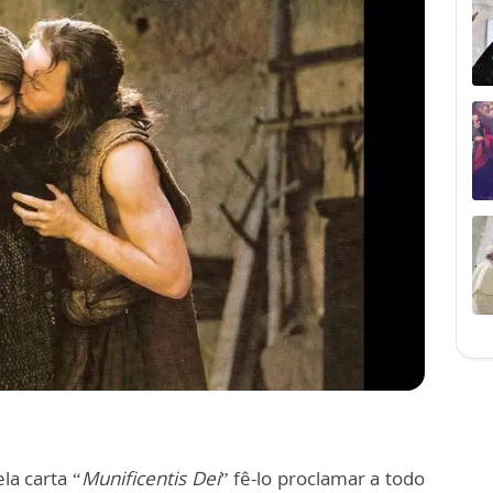
la carta “
Munificentis Dei
” fê-lo proclamar a todo