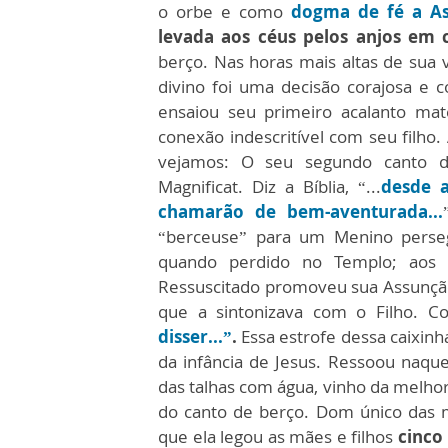
o orbe e como
dogma de fé a As
levada aos céus pelos anjos em
berço. Nas horas mais altas de sua 
divino foi uma decisão corajosa e 
ensaiou seu primeiro acalanto ma
conexão indescritível com seu filho.
vejamos: O seu segundo canto de
Magnificat. Diz a Bíblia, “...
desde 
chamarão de bem-aventurada...
“berceuse” para um Menino persegu
quando perdido no Templo; aos 
Ressuscitado promoveu sua Assunção
que a sintonizava com o Filho.
disser...”
.
Essa estrofe dessa caixin
da infância de Jesus. Ressoou naque
das talhas com água, vinho da melhor
do canto de berço. Dom único das 
que ela legou as mães e filhos
cinco