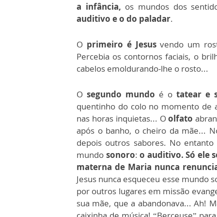
a infância,
os mundos dos sentid
auditivo e o do paladar
.
O
primeiro é Jesus
vendo um rosto
Percebia os contornos faciais, o bri
cabelos emoldurando-lhe o rosto...
O
segundo mundo
é o
tatear e 
quentinho do colo no momento de a
nas horas inquietas... O
olfato
abrang
após o banho, o cheiro da mãe... 
depois outros sabores. No entanto
mundo
sonoro
:
o auditivo. Só ele 
materna de Maria nunca renuncia
Jesus nunca esqueceu esse mundo sono
por outros lugares em missão evangel
sua mãe, que a abandonava... Ah! M
caixinha de música! “Berceuse” para