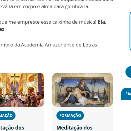
vá-la em corpo e alma para glorificá-la.
o que me empreste essa caixinha de música!
Ela,
az
.
embro da Academia Amazonense de Letras
FA
MAÇÃO
FORMAÇÃO
tação dos
Meditação dos