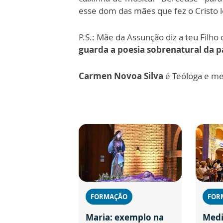
esse dom das mães que fez o Cristo le
P.S.: Mãe da Assunção diz a teu Filh
guarda a poesia sobrenatural da p
Carmen Novoa Silva
é Teóloga e m
FORMAÇÃO
FOR
Maria: exemplo na
Medi