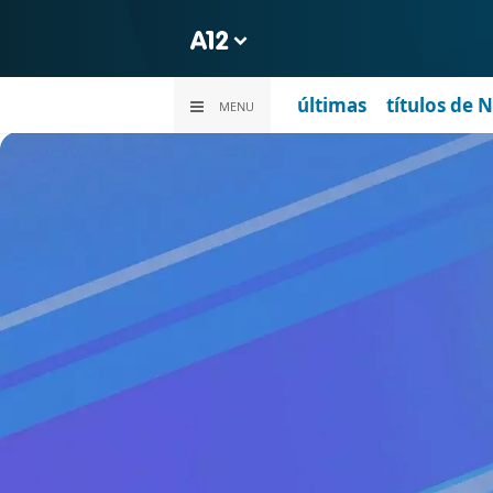
últimas
títulos de 
MENU