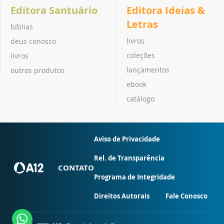
Editora Santuário
Editora Ideias &
Letras
bíblias
livros
deus conosco
coleções
livros
lançamentos
outros produtos
ebook
catálogo
Aviso de Privacidade
Rel. de Transparência
CONTATO
Programa de Integridade
Direitos Autorais
Fale Conosco