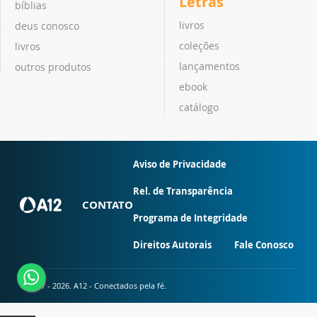
Letras
bíblias
livros
deus conosco
coleções
livros
lançamentos
outros produtos
ebook
catálogo
Aviso de Privacidade
Rel. de Transparência
CONTATO
Programa de Integridade
Direitos Autorais
Fale Conosco
© 2007 - 2026. A12 - Conectados pela fé.