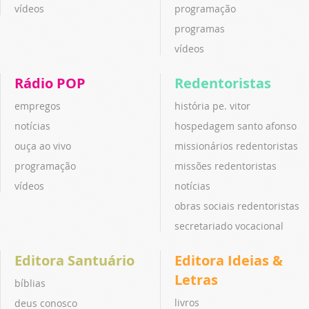
vídeos
programação
programas
vídeos
Rádio POP
Redentoristas
empregos
história pe. vitor
notícias
hospedagem santo afonso
ouça ao vivo
missionários redentoristas
programação
missões redentoristas
vídeos
notícias
obras sociais redentoristas
secretariado vocacional
Editora Santuário
Editora Ideias &
Letras
bíblias
livros
deus conosco