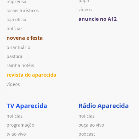
papa
imprensa
vídeos
locais turísticos
anuncie no A12
loja oficial
notícias
novena e festa
o santuário
pastoral
rainha hotéis
revista de aparecida
vídeos
TV Aparecida
Rádio Aparecida
notícias
notícias
programação
ouça ao vivo
tv ao vivo
podcast