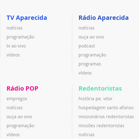
TV Aparecida
Rádio Aparecida
notícias
notícias
programação
ouça ao vivo
tv ao vivo
podcast
vídeos
programação
programas
vídeos
Rádio POP
Redentoristas
empregos
história pe. vitor
notícias
hospedagem santo afonso
ouça ao vivo
missionários redentoristas
programação
missões redentoristas
vídeos
notícias