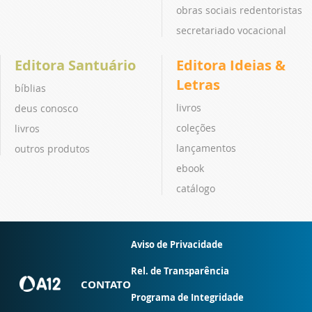
obras sociais redentoristas
secretariado vocacional
Editora Santuário
Editora Ideias &
Letras
bíblias
livros
deus conosco
coleções
livros
lançamentos
outros produtos
ebook
catálogo
Aviso de Privacidade
Rel. de Transparência
CONTATO
Programa de Integridade