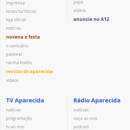
papa
imprensa
vídeos
locais turísticos
anuncie no A12
loja oficial
notícias
novena e festa
o santuário
pastoral
rainha hotéis
revista de aparecida
vídeos
TV Aparecida
Rádio Aparecida
notícias
notícias
programação
ouça ao vivo
tv ao vivo
podcast