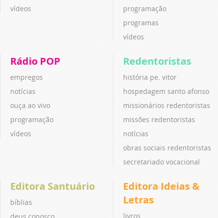
vídeos
programação
programas
vídeos
Rádio POP
Redentoristas
empregos
história pe. vitor
notícias
hospedagem santo afonso
ouça ao vivo
missionários redentoristas
programação
missões redentoristas
vídeos
notícias
obras sociais redentoristas
secretariado vocacional
Editora Santuário
Editora Ideias &
Letras
bíblias
livros
deus conosco