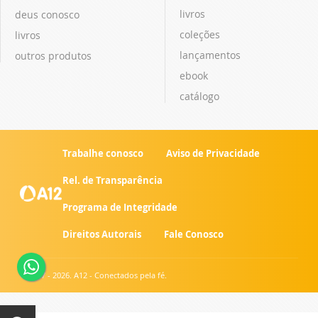
livros
deus conosco
coleções
livros
lançamentos
outros produtos
ebook
catálogo
Trabalhe conosco
Aviso de Privacidade
Rel. de Transparência
Programa de Integridade
Direitos Autorais
Fale Conosco
© 2007 - 2026. A12 - Conectados pela fé.