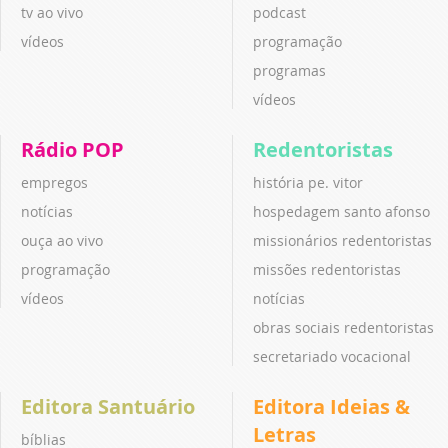
tv ao vivo
podcast
vídeos
programação
programas
vídeos
Rádio POP
Redentoristas
empregos
história pe. vitor
notícias
hospedagem santo afonso
ouça ao vivo
missionários redentoristas
programação
missões redentoristas
vídeos
notícias
obras sociais redentoristas
secretariado vocacional
Editora Santuário
Editora Ideias &
Letras
bíblias