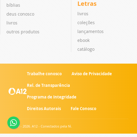
Letras
bíblias
livros
deus conosco
coleções
livros
lançamentos
outros produtos
ebook
catálogo
Trabalhe conosco
Aviso de Privacidade
Rel. de Transparência
Programa de Integridade
Direitos Autorais
Fale Conosco
© 2007 - 2026. A12 - Conectados pela fé.