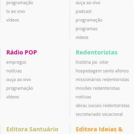
programação
ouça ao vivo
tv ao vivo
podcast
vídeos
programação
programas
vídeos
Rádio POP
Redentoristas
empregos
história pe. vitor
notícias
hospedagem santo afonso
ouça ao vivo
missionários redentoristas
programação
missões redentoristas
vídeos
notícias
obras sociais redentoristas
secretariado vocacional
Editora Santuário
Editora Ideias &