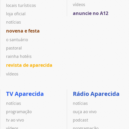
vídeos
locais turísticos
anuncie no A12
loja oficial
notícias
novena e festa
o santuário
pastoral
rainha hotéis
revista de aparecida
vídeos
TV Aparecida
Rádio Aparecida
notícias
notícias
programação
ouça ao vivo
tv ao vivo
podcast
vídeos
programação