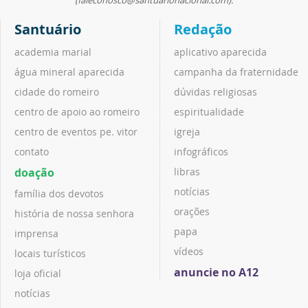
(faleconosco@santuarionacional.com).
Santuário
Redação
academia marial
aplicativo aparecida
água mineral aparecida
campanha da fraternidade
cidade do romeiro
dúvidas religiosas
centro de apoio ao romeiro
espiritualidade
centro de eventos pe. vitor
igreja
contato
infográficos
doação
libras
notícias
família dos devotos
orações
história de nossa senhora
papa
imprensa
vídeos
locais turísticos
anuncie no A12
loja oficial
notícias