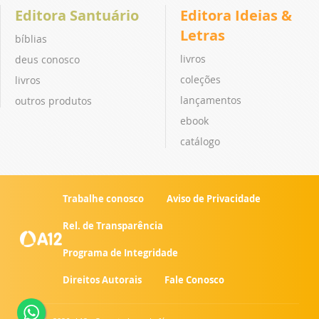
Editora Santuário
Editora Ideias &
Letras
bíblias
livros
deus conosco
coleções
livros
lançamentos
outros produtos
ebook
catálogo
Trabalhe conosco
Aviso de Privacidade
Rel. de Transparência
Programa de Integridade
Direitos Autorais
Fale Conosco