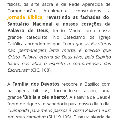
físicas, da arte sacra e da Rede Aparecida de
Comunicação. Atualmente, construímos a
Jornada Bíblica
,
revestindo as fachadas do
Santuário Nacional e nossos corações da
Palavra de Deus
, tendo Maria como nossa
grande catequista. No Catecismo da Igreja
Católica aprendemos que
“para que as Escrituras
não permaneçam letra morta, é preciso que
Cristo, Palavra eterna de Deus vivo, pelo Espírito
Santo nos abra o espírito à compreensão das
Escrituras”
(CIC, 108).
A
Família dos Devotos
recobre a Basílica com
passagens bíblicas, tornando-se, assim, uma
grande
'Bíblia a céu aberto'
. A Palavra de Deus é
fonte de riqueza e sabedoria para nosso dia a dia.
“Lâmpada para meus passos é vossa Palavra e luz
em meu caminho”
(Sl 119,105). E, nesta alegria de