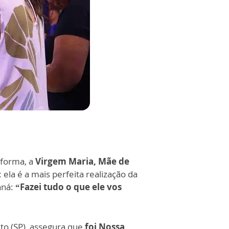
 forma, a
Virgem Maria, Mãe de
ela é a mais perfeita realização da
aná:
“Fazei tudo o que ele vos
to (SP), assegura que
foi Nossa