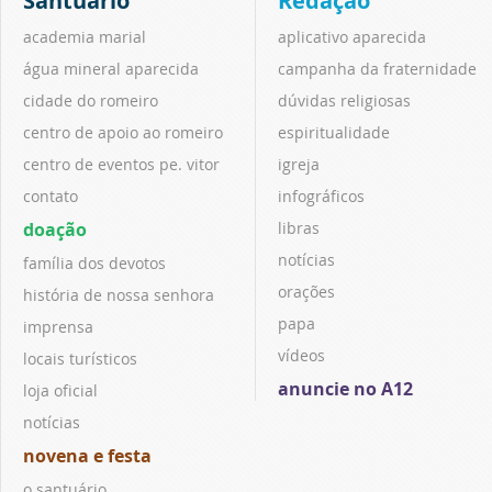
Santuário
Redação
academia marial
aplicativo aparecida
água mineral aparecida
campanha da fraternidade
cidade do romeiro
dúvidas religiosas
centro de apoio ao romeiro
espiritualidade
centro de eventos pe. vitor
igreja
contato
infográficos
doação
libras
notícias
família dos devotos
orações
história de nossa senhora
papa
imprensa
vídeos
locais turísticos
anuncie no A12
loja oficial
notícias
novena e festa
o santuário