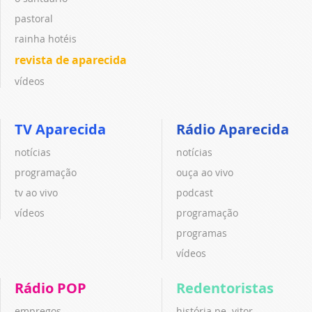
pastoral
rainha hotéis
revista de aparecida
vídeos
TV Aparecida
Rádio Aparecida
notícias
notícias
programação
ouça ao vivo
tv ao vivo
podcast
vídeos
programação
programas
vídeos
Rádio POP
Redentoristas
empregos
história pe. vitor