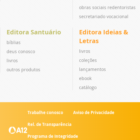
obras sociais redentoristas
secretariado vocacional
Editora Santuário
Editora Ideias &
Letras
bíblias
livros
deus conosco
coleções
livros
lançamentos
outros produtos
ebook
catálogo
Trabalhe conosco
Aviso de Privacidade
Rel. de Transparência
Programa de Integridade