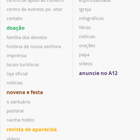
centro de apoio ao romeiro
espiritualidade
centro de eventos pe. vitor
igreja
contato
infográficos
doação
libras
notícias
família dos devotos
orações
história de nossa senhora
papa
imprensa
vídeos
locais turísticos
anuncie no A12
loja oficial
notícias
novena e festa
o santuário
pastoral
rainha hotéis
revista de aparecida
vídeos