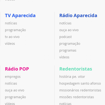
TV Aparecida
Rádio Aparecida
notícias
notícias
programação
ouça ao vivo
tv ao vivo
podcast
vídeos
programação
programas
vídeos
Rádio POP
Redentoristas
empregos
história pe. vitor
notícias
hospedagem santo afonso
ouça ao vivo
missionários redentoristas
programação
missões redentoristas
vídeos
notícias