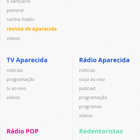
o santuário
pastoral
rainha hotéis
revista de aparecida
vídeos
TV Aparecida
Rádio Aparecida
notícias
notícias
programação
ouça ao vivo
tv ao vivo
podcast
vídeos
programação
programas
vídeos
Rádio POP
Redentoristas