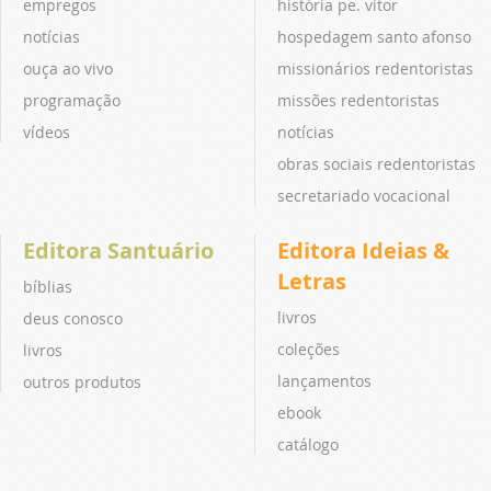
empregos
história pe. vitor
notícias
hospedagem santo afonso
ouça ao vivo
missionários redentoristas
programação
missões redentoristas
vídeos
notícias
obras sociais redentoristas
secretariado vocacional
Editora Santuário
Editora Ideias &
Letras
bíblias
livros
deus conosco
coleções
livros
lançamentos
outros produtos
ebook
catálogo