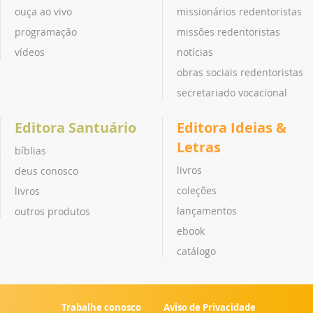
ouça ao vivo
missionários redentoristas
programação
missões redentoristas
vídeos
notícias
obras sociais redentoristas
secretariado vocacional
Editora Santuário
Editora Ideias &
Letras
bíblias
livros
deus conosco
coleções
livros
lançamentos
outros produtos
ebook
catálogo
Trabalhe conosco
Aviso de Privacidade