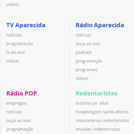
vídeos
TV Aparecida
Rádio Aparecida
notícias
notícias
programação
ouça ao vivo
tv ao vivo
podcast
vídeos
programação
programas
vídeos
Rádio POP
Redentoristas
empregos
história pe. vitor
notícias
hospedagem santo afonso
ouça ao vivo
missionários redentoristas
programação
missões redentoristas