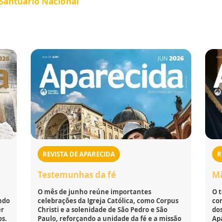
 Santuário Nacional
REVISTA DE APARECIDA
R
Testemunhas da fé
Mã
O mês de junho reúne importantes
O 
ndo
celebrações da Igreja Católica, como Corpus
co
er
Christi e a solenidade de São Pedro e São
dos
os.
Paulo, reforçando a unidade da fé e a missão
Ap