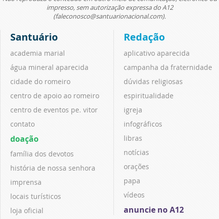
impresso, sem autorização expressa do A12
(faleconosco@santuarionacional.com).
Santuário
Redação
academia marial
aplicativo aparecida
água mineral aparecida
campanha da fraternidade
cidade do romeiro
dúvidas religiosas
centro de apoio ao romeiro
espiritualidade
centro de eventos pe. vitor
igreja
contato
infográficos
doação
libras
notícias
família dos devotos
orações
história de nossa senhora
papa
imprensa
vídeos
locais turísticos
anuncie no A12
loja oficial