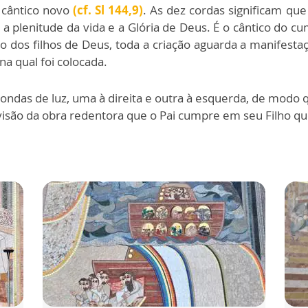
 cântico novo
(cf. Sl 144,9)
. As dez cordas significam que
 a plenitude da vida e a Glória de Deus. É o cântico do 
ão dos filhos de Deus, toda a criação aguarda a manifest
na qual foi colocada.
ndas de luz, uma à direita e outra à esquerda, de modo q
visão da obra redentora que o Pai cumpre em seu Filho q