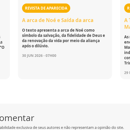
REVISTA DE APARECIDA
R
A arca de Noé e Saída da arca
A 
M
O texto apresenta a arca de Noé como
símbolo da salvação, da fidelidade de Deus e
s
As 
da renovação da vida por meio da aliança
As
en
após o dilúvio.
 "O
Ma
in
30 JUN 2026 - 07H00
co
Tr
29 
 comentar
bilidade exclusiva de seus autores e não representam a opinião do site.