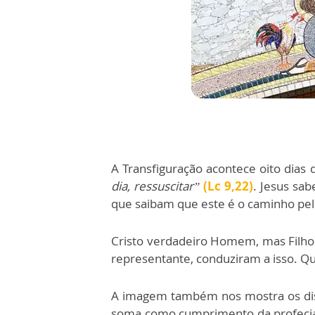
A Transfiguração acontece oito dias 
dia, ressuscitar”
(Lc 9,22)
. Jesus sab
que saibam que este é o caminho pelo
Cristo verdadeiro Homem, mas Filho de
representante, conduziram a isso. Qu
A imagem também nos mostra os disc
soma como cumprimento da profecia 