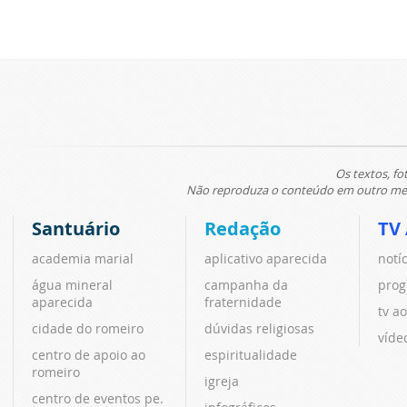
Os textos, fo
Não reproduza o conteúdo em outro meio
Santuário
Redação
TV
academia marial
aplicativo aparecida
notí
água mineral
campanha da
prog
aparecida
fraternidade
tv ao
cidade do romeiro
dúvidas religiosas
víde
centro de apoio ao
espiritualidade
romeiro
igreja
centro de eventos pe.