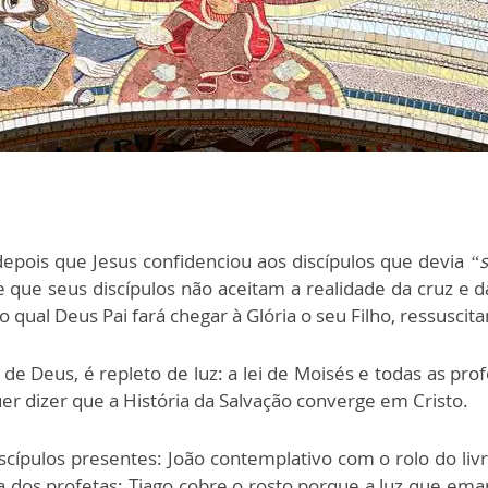
depois que Jesus confidenciou aos discípulos que devia
“s
e que seus discípulos não aceitam a realidade da cruz e 
 qual Deus Pai fará chegar à Glória o seu Filho, ressusci
 Deus, é repleto de luz: a lei de Moisés e todas as profe
er dizer que a História da Salvação converge em Cristo.
ípulos presentes: João contemplativo com o rolo do livr
dos profetas; Tiago cobre o rosto porque a luz que eman