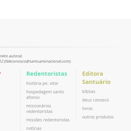
reito autoral.
12 (faleconosco@santuarionacional.com).
P
Redentoristas
Editora
Santuário
história pe. vitor
bíblias
hospedagem santo
afonso
deus conosco
missionários
livros
redentoristas
outros produtos
missões redentoristas
notícias