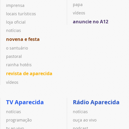
papa
imprensa
vídeos
locais turísticos
anuncie no A12
loja oficial
notícias
novena e festa
o santuário
pastoral
rainha hotéis
revista de aparecida
vídeos
TV Aparecida
Rádio Aparecida
notícias
notícias
programação
ouça ao vivo
tv ao vivo
podcast