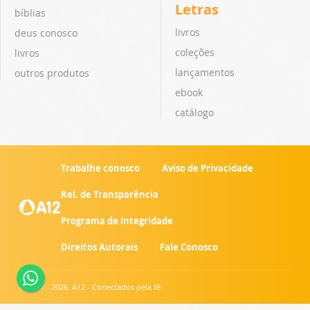
Letras
bíblias
livros
deus conosco
coleções
livros
lançamentos
outros produtos
ebook
catálogo
Trabalhe conosco
Aviso de Privacidade
Rel. de Transparência
Programa de Integridade
Direitos Autorais
Fale Conosco
© 2007 - 2026. A12 - Conectados pela fé.