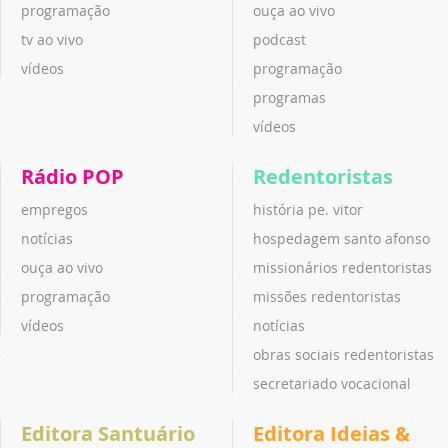
programação
ouça ao vivo
tv ao vivo
podcast
vídeos
programação
programas
vídeos
Rádio POP
Redentoristas
empregos
história pe. vitor
notícias
hospedagem santo afonso
ouça ao vivo
missionários redentoristas
programação
missões redentoristas
vídeos
notícias
obras sociais redentoristas
secretariado vocacional
Editora Santuário
Editora Ideias &