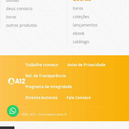
bíblias
livros
deus conosco
coleções
livros
lançamentos
outros produtos
ebook
catálogo
Trabalhe conosco
Aviso de Privacidade
Rel. de Transparência
Programa de Integridade
Direitos Autorais
Fale Conosco
© 2007 - 2026. A12 - Conectados pela fé.