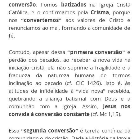
conversão
. Fomos
batizados
na Igreja Cristã
Católica, e o confirmamos pela
Crisma
, porque
nos
“convertemos”
aos valores de Cristo e
renunciamos ao mal, formando a comunidade de
fé.
Contudo, apesar dessa
“primeira conversão”
e
perdão dos pecados, ao receber a nova vida na
iniciação cristã, ela não suprime a fragilidade e a
fraqueza da natureza humana de termos
inclinação ao pecado (cf. CIC 1426). Isto é, às
atitudes de infidelidade à “vida nova” recebida,
quebrando a aliança batismal com Deus e a
comunhão com a Igreja. Assim,
Jesus nos
convida à conversão constante
(cf. Mc 1,15).
Essa
“segunda conversão”
é tarefa contínua da
comunidade e do cristão. Dada a História da Igreja