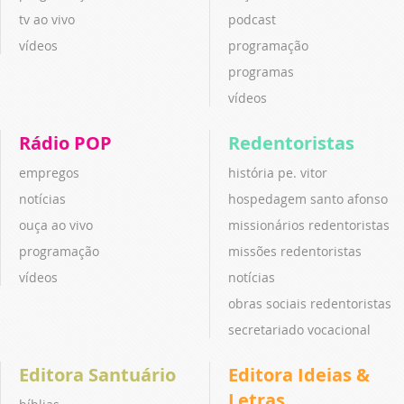
tv ao vivo
podcast
vídeos
programação
programas
vídeos
Rádio POP
Redentoristas
empregos
história pe. vitor
notícias
hospedagem santo afonso
ouça ao vivo
missionários redentoristas
programação
missões redentoristas
vídeos
notícias
obras sociais redentoristas
secretariado vocacional
Editora Santuário
Editora Ideias &
Letras