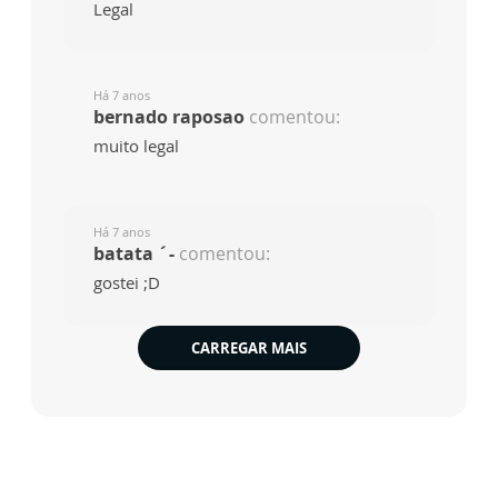
Legal
Há 7 anos
bernado raposao
comentou:
muito legal
Há 7 anos
batata ´-
comentou:
gostei ;D
CARREGAR MAIS