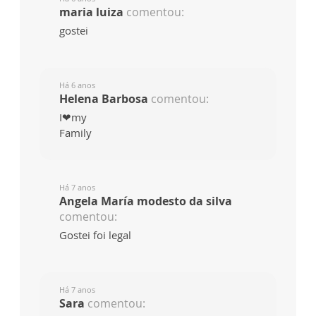
maria luiza
comentou:
gostei
Há 6 anos
Helena Barbosa
comentou:
I❤my
Family
Há 7 anos
Angela María modesto da silva
comentou:
Gostei foi legal
Há 7 anos
Sara
comentou: