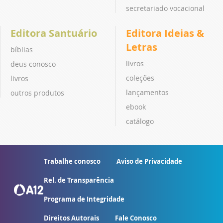
secretariado vocacional
Editora Santuário
Editora Ideias &
Letras
bíblias
livros
deus conosco
coleções
livros
lançamentos
outros produtos
ebook
catálogo
Trabalhe conosco
Aviso de Privacidade
Rel. de Transparência
Programa de Integridade
Direitos Autorais
Fale Conosco