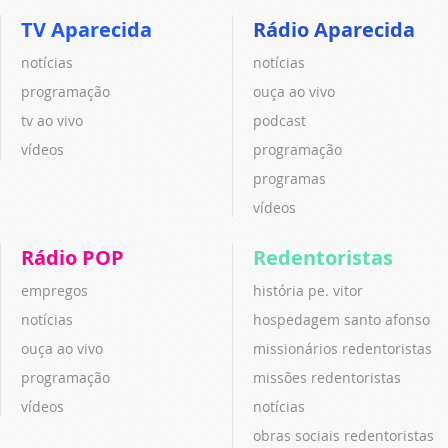
TV Aparecida
Rádio Aparecida
notícias
notícias
programação
ouça ao vivo
tv ao vivo
podcast
vídeos
programação
programas
vídeos
Rádio POP
Redentoristas
empregos
história pe. vitor
notícias
hospedagem santo afonso
ouça ao vivo
missionários redentoristas
programação
missões redentoristas
vídeos
notícias
obras sociais redentoristas