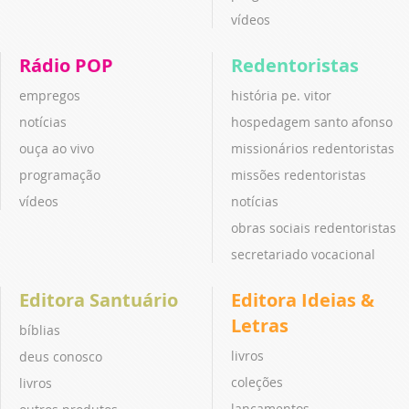
vídeos
Rádio POP
Redentoristas
empregos
história pe. vitor
notícias
hospedagem santo afonso
ouça ao vivo
missionários redentoristas
programação
missões redentoristas
vídeos
notícias
obras sociais redentoristas
secretariado vocacional
Editora Santuário
Editora Ideias &
Letras
bíblias
livros
deus conosco
coleções
livros
lançamentos