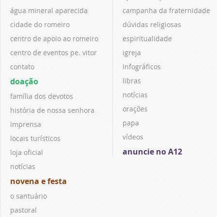
água mineral aparecida
campanha da fraternidade
cidade do romeiro
dúvidas religiosas
centro de apoio ao romeiro
espiritualidade
centro de eventos pe. vitor
igreja
contato
infográficos
doação
libras
notícias
família dos devotos
orações
história de nossa senhora
papa
imprensa
vídeos
locais turísticos
anuncie no A12
loja oficial
notícias
novena e festa
o santuário
pastoral