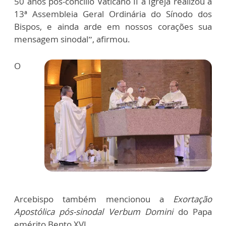
50 anos pós-concílio Vaticano II a Igreja realizou a
13ª Assembleia Geral Ordinária do Sínodo dos
Bispos, e ainda arde em nossos corações sua
mensagem sinodal”, afirmou.
O
Arcebispo também mencionou a
Exortação
Apostólica pós-sinodal Verbum Domini
do Papa
emérito Bento XVI.