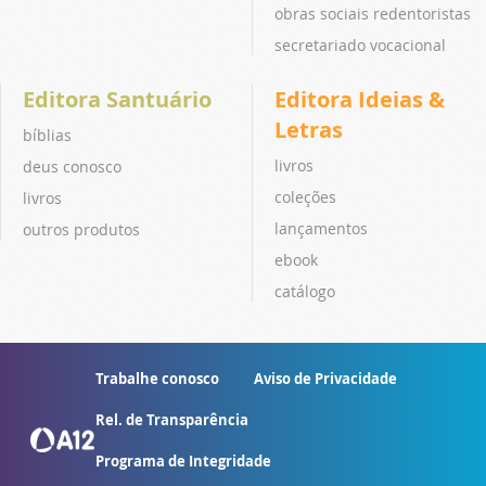
obras sociais redentoristas
secretariado vocacional
Editora Santuário
Editora Ideias &
Letras
bíblias
livros
deus conosco
coleções
livros
lançamentos
outros produtos
ebook
catálogo
Trabalhe conosco
Aviso de Privacidade
Rel. de Transparência
Programa de Integridade