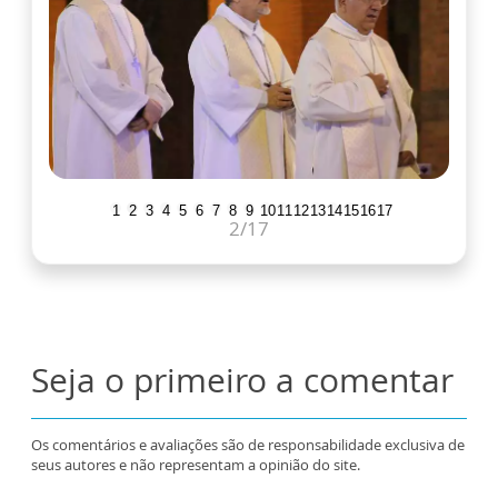
1
2
3
4
5
6
7
8
9
10
11
12
13
14
15
16
17
2
/17
Seja o primeiro a comentar
Os comentários e avaliações são de responsabilidade exclusiva de
seus autores e não representam a opinião do site.