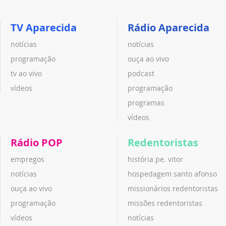
TV Aparecida
Rádio Aparecida
notícias
notícias
programação
ouça ao vivo
tv ao vivo
podcast
vídeos
programação
programas
vídeos
Rádio POP
Redentoristas
empregos
história pe. vitor
notícias
hospedagem santo afonso
ouça ao vivo
missionários redentoristas
programação
missões redentoristas
vídeos
notícias