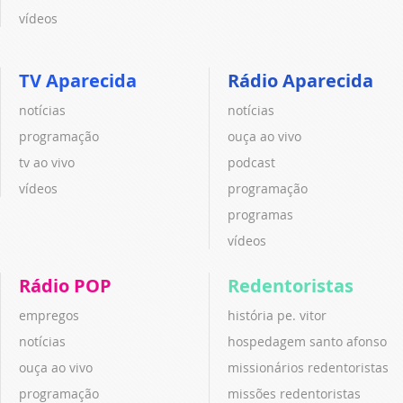
vídeos
TV Aparecida
Rádio Aparecida
notícias
notícias
programação
ouça ao vivo
tv ao vivo
podcast
vídeos
programação
programas
vídeos
Rádio POP
Redentoristas
empregos
história pe. vitor
notícias
hospedagem santo afonso
ouça ao vivo
missionários redentoristas
programação
missões redentoristas