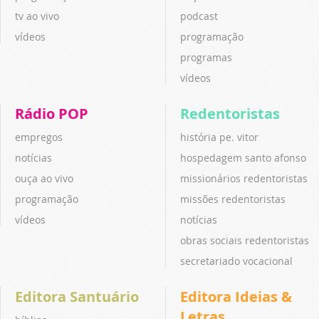
tv ao vivo
podcast
vídeos
programação
programas
vídeos
Rádio POP
Redentoristas
empregos
história pe. vitor
notícias
hospedagem santo afonso
ouça ao vivo
missionários redentoristas
programação
missões redentoristas
vídeos
notícias
obras sociais redentoristas
secretariado vocacional
Editora Santuário
Editora Ideias &
Letras