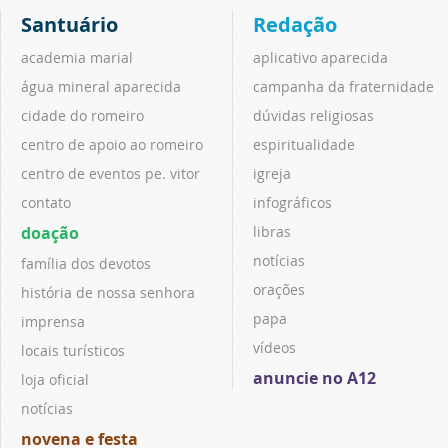
Santuário
Redação
academia marial
aplicativo aparecida
água mineral aparecida
campanha da fraternidade
cidade do romeiro
dúvidas religiosas
centro de apoio ao romeiro
espiritualidade
centro de eventos pe. vitor
igreja
contato
infográficos
doação
libras
notícias
família dos devotos
orações
história de nossa senhora
papa
imprensa
vídeos
locais turísticos
anuncie no A12
loja oficial
notícias
novena e festa