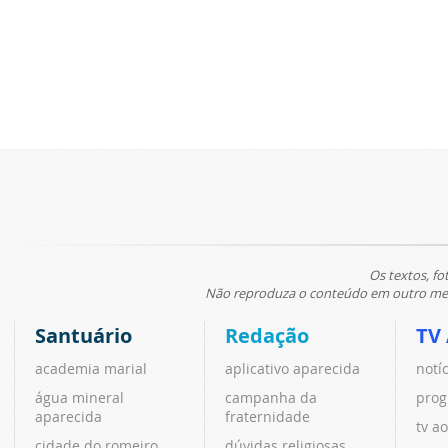
Os textos, fo
Não reproduza o conteúdo em outro meio
Santuário
Redação
TV
academia marial
aplicativo aparecida
notí
água mineral
campanha da
prog
aparecida
fraternidade
tv ao
cidade do romeiro
dúvidas religiosas