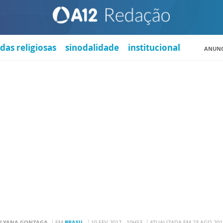
das religiosas
sinodalidade
institucional
ANUNC
LYANA GONZAGA
EM
BRASIL
10 FEV 2017 - 10H53
ATUALIZADA EM 23 AGO 2017