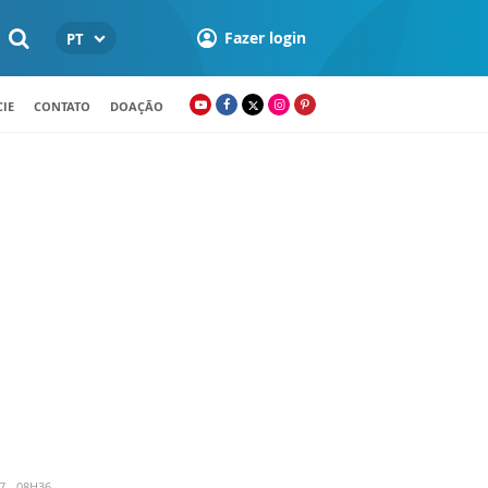
Fazer login
PT
IE
CONTATO
DOAÇÃO
 - 08H36