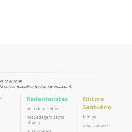
reito autoral.
12 (faleconosco@santuarionacional.com).
P
Redentoristas
Editora
Santuário
história pe. vitor
bíblias
hospedagem santo
afonso
deus conosco
missionários