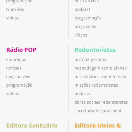
programação
ouça ao vivo
tv ao vivo
podcast
vídeos
programação
programas
vídeos
Rádio POP
Redentoristas
empregos
história pe. vitor
notícias
hospedagem santo afonso
ouça ao vivo
missionários redentoristas
programação
missões redentoristas
vídeos
notícias
obras sociais redentoristas
secretariado vocacional
Editora Santuário
Editora Ideias &