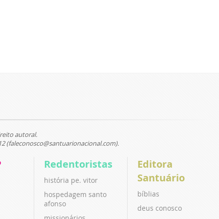
reito autoral.
12 (faleconosco@santuarionacional.com).
P
Redentoristas
Editora
Santuário
história pe. vitor
bíblias
hospedagem santo
afonso
deus conosco
missionários