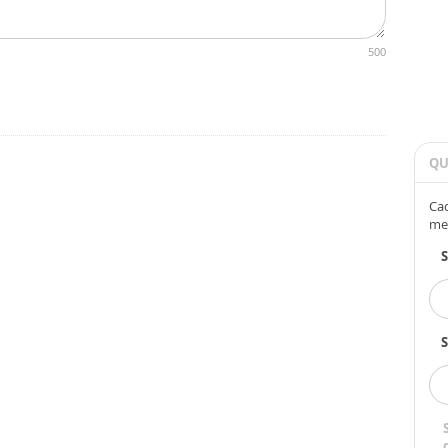
500
QU
Cad
me
S