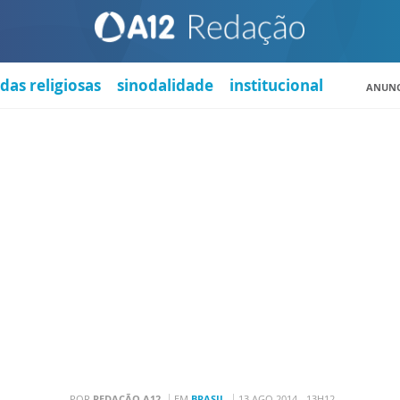
das religiosas
sinodalidade
institucional
ANUNC
POR
REDAÇÃO A12
EM
BRASIL
13 AGO 2014 - 13H12