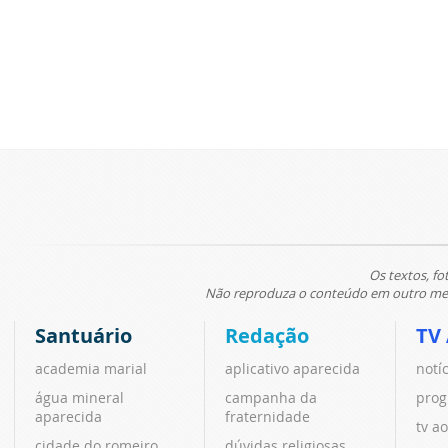
Os textos, fo
Não reproduza o conteúdo em outro meio
Santuário
Redação
TV
academia marial
aplicativo aparecida
notí
água mineral
campanha da
prog
aparecida
fraternidade
tv ao
cidade do romeiro
dúvidas religiosas