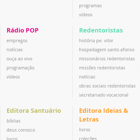
programas
vídeos
Rádio POP
Redentoristas
empregos
história pe. vitor
notícias
hospedagem santo afonso
ouça ao vivo
missionários redentoristas
programação
missões redentoristas
vídeos
notícias
obras sociais redentoristas
secretariado vocacional
Editora Santuário
Editora Ideias &
Letras
bíblias
livros
deus conosco
coleções
livros