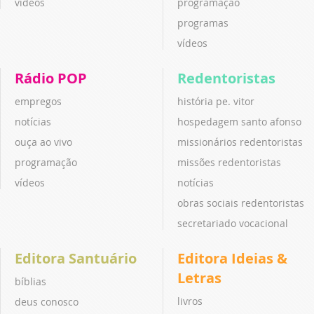
vídeos
programação
programas
vídeos
Rádio POP
Redentoristas
empregos
história pe. vitor
notícias
hospedagem santo afonso
ouça ao vivo
missionários redentoristas
programação
missões redentoristas
vídeos
notícias
obras sociais redentoristas
secretariado vocacional
Editora Santuário
Editora Ideias &
Letras
bíblias
livros
deus conosco