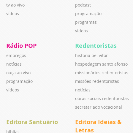
tv ao vivo
podcast
vídeos
programação
programas
vídeos
Rádio POP
Redentoristas
empregos
história pe. vitor
notícias
hospedagem santo afonso
ouça ao vivo
missionários redentoristas
programação
missões redentoristas
vídeos
notícias
obras sociais redentoristas
secretariado vocacional
Editora Santuário
Editora Ideias &
Letras
bíblias