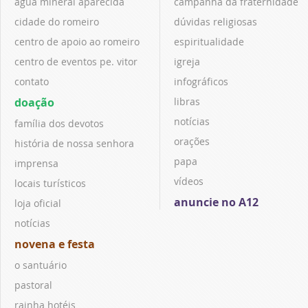
água mineral aparecida
campanha da fraternidade
cidade do romeiro
dúvidas religiosas
centro de apoio ao romeiro
espiritualidade
centro de eventos pe. vitor
igreja
contato
infográficos
doação
libras
notícias
família dos devotos
orações
história de nossa senhora
papa
imprensa
vídeos
locais turísticos
anuncie no A12
loja oficial
notícias
novena e festa
o santuário
pastoral
rainha hotéis