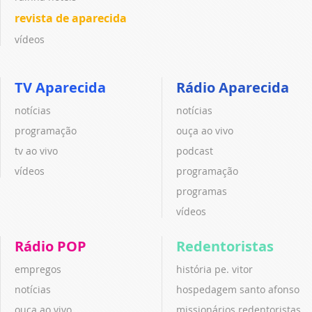
revista de aparecida
vídeos
TV Aparecida
Rádio Aparecida
notícias
notícias
programação
ouça ao vivo
tv ao vivo
podcast
vídeos
programação
programas
vídeos
Rádio POP
Redentoristas
empregos
história pe. vitor
notícias
hospedagem santo afonso
ouça ao vivo
missionários redentoristas